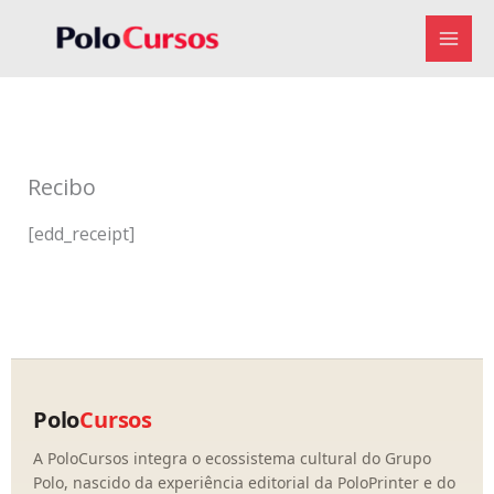
Ir
para
o
conteúdo
Recibo
[edd_receipt]
Polo
Cursos
A PoloCursos integra o ecossistema cultural do Grupo
Polo, nascido da experiência editorial da PoloPrinter e do